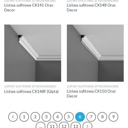
LISTWY SUFITOWE STYROPIANOWE
LISTWY SUFITOWE STYROPIANOWE
Listwa sufitowa CX141 Orac
Listwa sufitowa CX148 Orac
Decor
Decor
LISTWY SUFITOWE STYROPIANOWE
LISTWY SUFITOWE STYROPIANOWE
Listwa sufitowa CX150 Orac
Listwa sufitowa CX148F (Gięta)
Decor
1
2
3
4
5
6
7
8
9
…
11
12
13