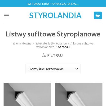
Skip
SZTUKATERIA TO NASZA PASJA...
to
STYROLANDIA
content
Listwy sufitowe Styropianowe
Strona główna
/
Sztukateria Styropianowa
/
Listwy sufitowe
Styropianowe
/
Strona 6
FILTRUJ