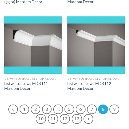
(gięta) Mardom Decor
Mardom Decor
LISTWY SUFITOWE STYROPIANOWE
LISTWY SUFITOWE STYROPIANOWE
Listwa sufitowa MDB111
Listwa sufitowa MDB112
Mardom Decor
Mardom Decor
1
2
3
…
5
6
7
8
9
10
11
12
13