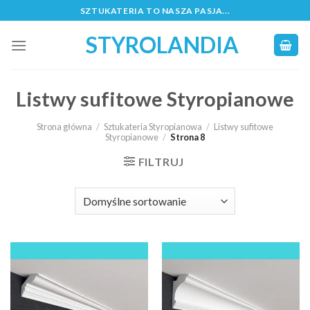
Skip
SZTUKATERIA TO NASZA PASJA...
to
STYROLANDIA
content
Listwy sufitowe Styropianowe
Strona główna
/
Sztukateria Styropianowa
/
Listwy sufitowe
Styropianowe
/
Strona 8
FILTRUJ