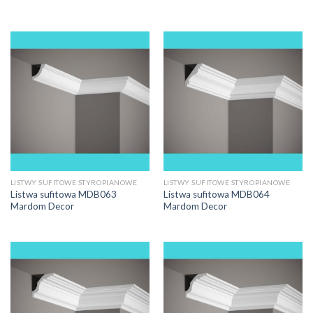
LISTWY SUFITOWE STYROPIANOWE
LISTWY SUFITOWE STYROPIANOWE
Listwa sufitowa MDB063
Listwa sufitowa MDB064
Mardom Decor
Mardom Decor